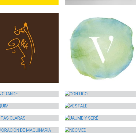
 – C-EMPRENDEDOR
VIVALDI
idad visual
Identidad visual
A GRANDE
CONTIGO
idad visual
Identidad visual
QUIM
VESTALE
idad corporativa
Imagen institucional
NTAS CLARAS
JAUME Y SERÉ
idad visual
Identidad visual
ORACIÓN DE MAQUINARIA
NEOMED
nicación corporativa
Identidad visual
ANDRA BRIANO
CAJA BANCARIA