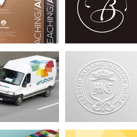
MARCRE
BOX
Identidad corporativa
idad visual
EAVOR
CDE
idad visual
Imagen corporativa