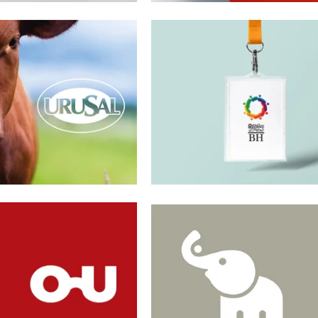
SAL
HOSPITAL BRITÁNICO
Isologotipo e identidad gráfica RS
CA UNIÓN
CRÉDITO MILA
idad visual, digital y
Identidad visual, digital y
nicación
comunicación