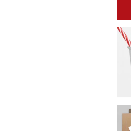
CITY
Ident
comu
REAC
Ident