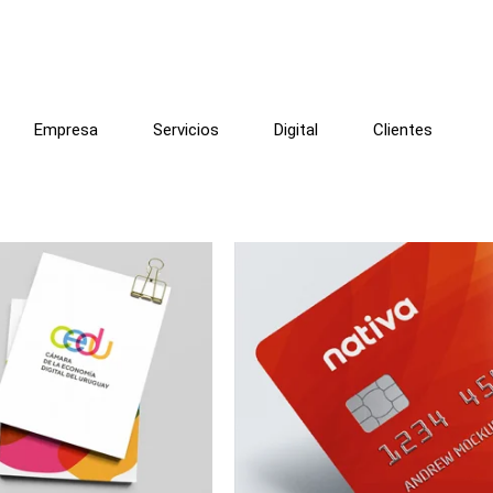
Empresa
Servicios
Digital
Clientes
U
NATIVA CABAL
gotipo e identidad gráfica
Identidad visual, digital y
comunicación