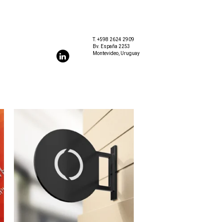
T.
+598 2624 2909
Bv. España 2253
Montevideo, Uruguay
OCTAVIA
Isologotipo e identidad gráfica