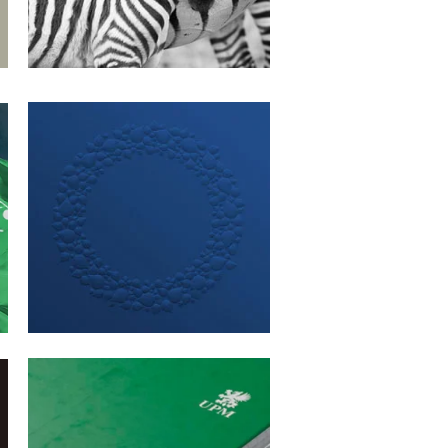
ELECTROQUIMICA SA
Naming e identidad visual
UPM FORESTAL ORIENTAL
Campaña Tarjeta Forestal