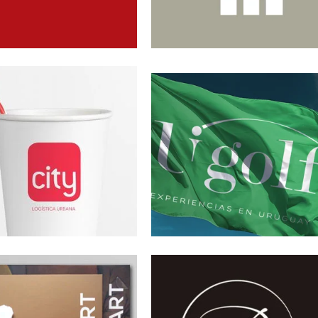
 EXPRESS
UGOLF
idad visual, digital y
Identidad visual
nicación
HING U
BIANCA
idad visual y editorial
Identidad visual