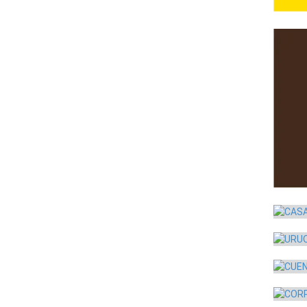
MIEM
Ident
CAS
Ident
URU
Ident
CUE
Ident
CORP
Comu
ALEJ