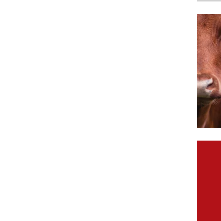
URU
ÓPTI
Ident
comu