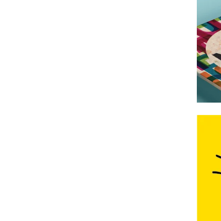
TON
Ident