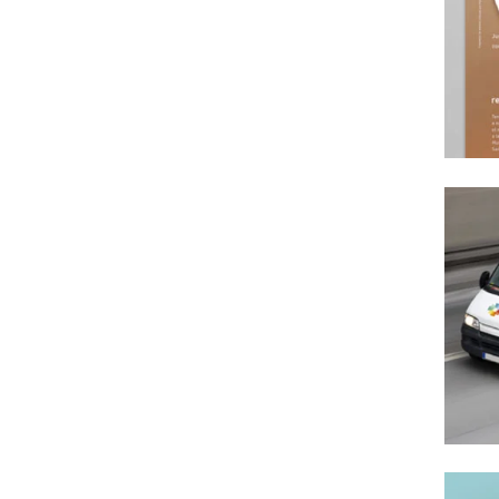
URU
Ident
END
Ident