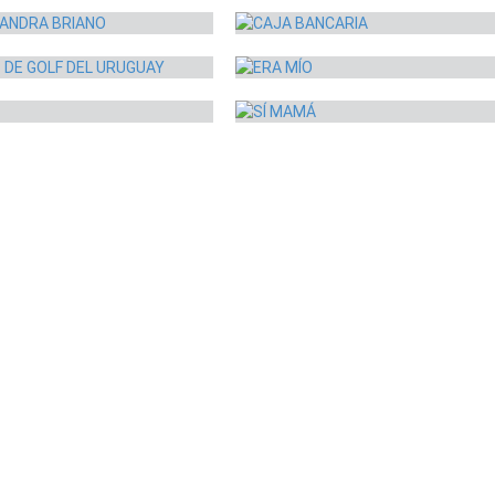
idad visual
Señalética
 DE GOLF DEL URUGUAY
ERA MÍO
sa especializada
Identidad corporativa
SÍ MAMÁ
idad visual
Identidad visual