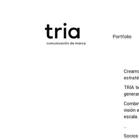
Portfolio
Creamos
estraté
TRIA ti
generar
Combina
visión 
escala.
…
Socios